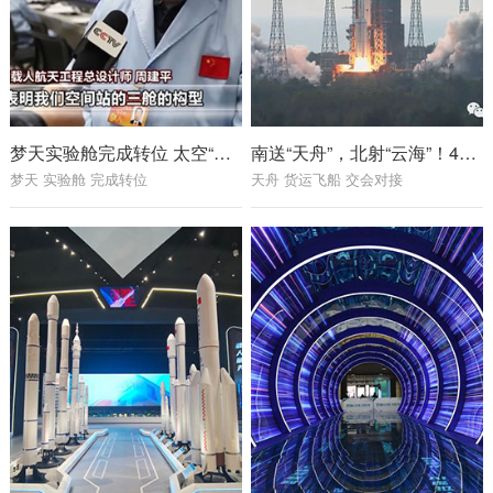
梦天实验舱完成转位 太空“变形”分几步？
南送“天舟”，北射“云海”！4小时内，两发两成！
梦天 实验舱 完成转位
天舟 货运飞船 交会对接