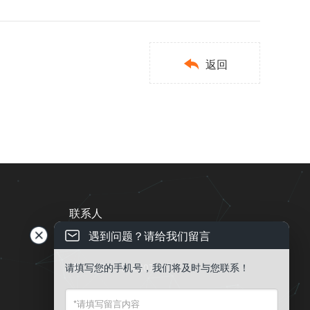

返回
联系人
遇到问题？请给我们留言
电话 ： 13543837996

请填写您的手机号，我们将及时与您联系！
QQ：53582077

EMail ： public@gdqy.ltd
