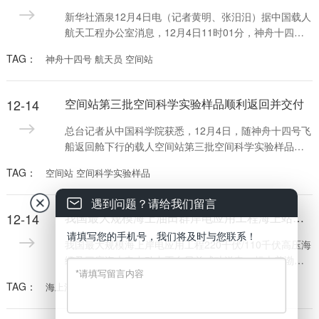
新华社酒泉12月4日电（记者黄明、张汨汨）据中国载人
航天工程办公室消息，12月4日11时01分，神舟十四号
载人飞船与空间站组合体成功分离。
TAG：
神舟十四号 航天员 空间站
12-14
空间站第三批空间科学实验样品顺利返回并交付
总台记者从中国科学院获悉，12月4日，随神舟十四号飞
船返回舱下行的载人空间站第三批空间科学实验样品在
着陆场交付空间应用系统，并于次日凌晨返回北京，顺
TAG：
空间站 空间科学实验样品
利运抵中科院空间应用工程与技术中心，空间应用系统
总体与相关实验人员进行了实验样品基本状态的检查，
遇到问题？请给我们留言
确认返回样品完好后，顺利交接相关实验科学家。
12-14
我国最大规模海上油田群岸电应用工程海上站成功送电
请填写您的手机号，我们将及时与您联系！
我国最大规模海上岸电应用工程220千伏/110千伏高压海
缆及三座海上电力动力平台日前成功送电，标志着渤中-
垦利油田群岸电应用工程项目实现关键里程碑，为项目
TAG：
海上油田
全面投用奠定了坚实基础。