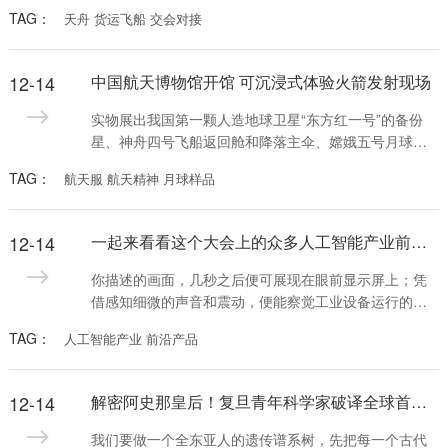
船）实施对接，对接目标达80吨量级，这也是我国首次
TAG：
天舟 货运飞船 交会对接
在空间站有人驻留情况下实施货运飞船交会对接，具备
故障情况下手控遥操作交会对接任务备份能力，提高了
近距离交会过程可靠性。
12-14
中国航天博物馆开馆 可沉浸式体验火箭发射现场
实物展出我国第一颗人造地球卫星“东方红一号”的备份
星、神舟四号飞船返回舱和降落主伞、嫦娥五号月球样
品；全新打造长征五号运载火箭转运发射模拟平台、中
TAG：
航天服 航天精神 月球样品
国空间站VR漫游系统……11月16日，中国航天博物馆正
式开馆，首次全系统展示中国航天全貌、全方位展示航
天历史与成就，为公众提供感受航天技术及文化的平
12-14
一起来看看这个大会上的众多人工智能产业前沿产品
台。
你描述的画面，几秒之后便可展现在眼前显示屏上；凭
借感知细微的声音和震动，便能察觉工业设备运行的问
题所在；不需要创伤性检查，就能精确显示病灶；一座
TAG：
人工智能产业 前沿产品
城市的精细治理已可实现“一屏统揽”……
12-14
解密阿史那皇后！复旦青年科学家破译全球首例古突厥皇室基因组
我们要做一个全东亚人的遗传谱系树，先把每一个古代