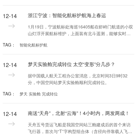
过程。
12-14
浙江宁波：智能化航标护航海上春运
1月19日，宁波航标处海巡16405船在虾峙门航道的小双
山灯浮开展航标维护，上面装有北斗遥测，能够实时监
测航标工作状态并回传工作数据。
TAG：
智能化航标护航
12-14
梦天实验舱完成转位 太空“变形”分几步？
据中国载人航天工程办公室消息，北京时间3日9时32
分，中国空间站梦天实验舱顺利完成转位。
TAG：
梦天 实验舱 完成转位
12-14
南送“天舟”，北射“云海”！4小时内，两发两成！
天舟五号货运飞船是我国空间站三舱建成后的首个来访
飞行器，首次与“T”字构型组合体（含径向停靠载人飞