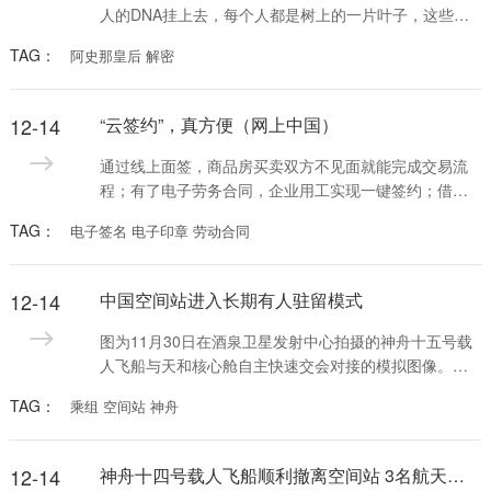
人的DNA挂上去，每个人都是树上的一片叶子，这些人
会像吸铁石一样，吸引公众参与，建立现代人与古代人
TAG：
阿史那皇后 解密
的联系，这就是我们中华民族的“大家谱”。用DNA做家
谱，这是一件很酷的事情。
12-14
“云签约”，真方便（网上中国）
通过线上面签，商品房买卖双方不见面就能完成交易流
程；有了电子劳务合同，企业用工实现一键签约；借助
电子签名，用手机小程序即可开具有法律效力的收据及
TAG：
电子签名 电子印章 劳动合同
合同……电子签名、“云签约”发展迅速，逐渐融入人们日
常生活工作的方方面面。
12-14
中国空间站进入长期有人驻留模式
图为11月30日在酒泉卫星发射中心拍摄的神舟十五号载
人飞船与天和核心舱自主快速交会对接的模拟图像。新
华社记者 郭中正摄
TAG：
乘组 空间站 神舟
12-14
神舟十四号载人飞船顺利撤离空间站 3名航天员即将踏上回家之旅